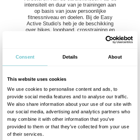
intensiteit en duur van je trainingen aan
op basis van jouw persoonlijke
fitnessniveau en doelen. Bij de Easy
Active Studio's heb je de beschikking
over bikes, loopband, crosstraining en
een stairmaster.
Fitness
Consent
Details
About
Fitness is een persoonlijke reis.
Regelmatig en constant trainen leidt tot
aanzienlijke verbeteringen in je algehele
gezondheid en welzijn. Easy Active
This website uses cookies
Studio biedt een volledig aanbod aan
We use cookies to personalise content and ads, to
fitnesstoestellen voor alle spiergroepen,
provide social media features and to analyse our traffic.
zoals chesspress, lat pulldown,
shoulder press, leg press en veel meer.
We also share information about your use of our site with
our social media, advertising and analytics partners who
Functionele training
may combine it with other information that you’ve
provided to them or that they’ve collected from your use
Functionele training is een
of their services.
trainingsmethode die zich richt op het